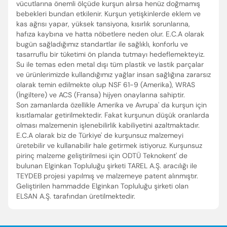
vücutlarına önemli ölçüde kurşun alırsa henüz doğmamış
bebekleri bundan etkilenir. Kurşun yetişkinlerde eklem ve
kas ağrısı yapar, yüksek tansiyona, kısırlık sorunlarına,
hafıza kaybına ve hatta nöbetlere neden olur. E.C.A olarak
bugün sağladığımız standartlar ile sağlıklı, konforlu ve
tasarruflu bir tüketimi ön planda tutmayı hedeflemekteyiz.
Su ile temas eden metal dışı tüm plastik ve lastik parçalar
ve ürünlerimizde kullandığımız yağlar insan sağlığına zararsız
olarak temin edilmekte olup NSF 61-9 (Amerika), WRAS
(İngiltere) ve ACS (Fransa) hijyen onaylarına sahiptir.
Son zamanlarda özellikle Amerika ve Avrupa' da kurşun için
kısıtlamalar getirilmektedir. Fakat kurşunun düşük oranlarda
olması malzemenin işlenebilirlik kabiliyetini azaltmaktadır.
E.C.A olarak biz de Türkiye' de kurşunsuz malzemeyi
üretebilir ve kullanabilir hale getirmek istiyoruz. Kurşunsuz
pirinç malzeme geliştirilmesi için ODTÜ Teknokent' de
bulunan Elginkan Topluluğu şirketi TAREL A.Ş. aracılığı ile
TEYDEB projesi yapılmış ve malzemeye patent alınmıştır.
Geliştirilen hammadde Elginkan Topluluğu şirketi olan
ELSAN A.Ş. tarafından üretilmektedir.