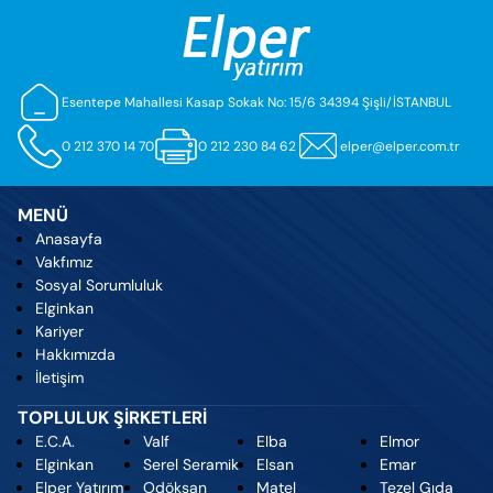
Esentepe Mahallesi Kasap Sokak No: 15/6 34394 Şişli/İSTANBUL
0 212 370 14 70
0 212 230 84 62
elper@elper.com.tr
MENÜ
Anasayfa
Vakfımız
Sosyal Sorumluluk
Elginkan
Kariyer
Hakkımızda
İletişim
TOPLULUK ŞİRKETLERİ
E.C.A.
Valf
Elba
Elmor
Elginkan
Serel Seramik
Elsan
Emar
Elper Yatırım
Odöksan
Matel
Tezel Gıda