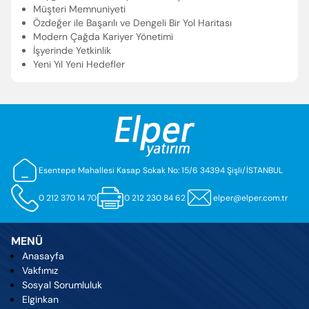
Müşteri Memnuniyeti
Özdeğer ile Başarılı ve Dengeli Bir Yol Haritası
Modern Çağda Kariyer Yönetimi
İşyerinde Yetkinlik
Yeni Yıl Yeni Hedefler
Esentepe Mahallesi Kasap Sokak No: 15/6 34394 Şişli/İSTANBUL
0 212 370 14 70
0 212 230 84 62
elper@elper.com.tr
MENÜ
Anasayfa
Vakfımız
Sosyal Sorumluluk
Elginkan