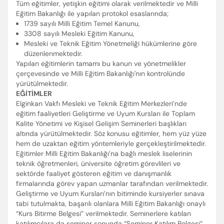
Tüm eğitimler, yetişkin eğitimi olarak verilmektedir ve Milli
Eğitim Bakanlığı ile yapılan protokol esaslarında;
1739 sayılı Milli Eğitim Temel Kanunu,
3308 sayılı Mesleki Eğitim Kanunu,
Mesleki ve Teknik Eğitim Yönetmeliği hükümlerine göre
düzenlenmektedir.
Yapılan eğitimlerin tamamı bu kanun ve yönetmelikler
çerçevesinde ve Milli Eğitim Bakanlığı'nın kontrolünde
yürütülmektedir.
EĞİTİMLER
Elginkan Vakfı Mesleki ve Teknik Eğitim Merkezleri’nde
eğitim faaliyetleri Geliştirme ve Uyum Kursları ile Toplam
Kalite Yönetimi ve Kişisel Gelişim Seminerleri başlıkları
altında yürütülmektedir. Söz konusu eğitimler, hem yüz yüze
hem de uzaktan eğitim yöntemleriyle gerçekleştirilmektedir.
Eğitimler Milli Eğitim Bakanlığı’na bağlı meslek liselerinin
teknik öğretmenleri, üniversite öğretim görevlileri ve
sektörde faaliyet gösteren eğitim ve danışmanlık
firmalarında görev yapan uzmanlar tarafından verilmektedir.
Geliştirme ve Uyum Kursları’nın bitiminde kursiyerler sınava
tabi tutulmakta, başarılı olanlara Milli Eğitim Bakanlığı onaylı
“Kurs Bitirme Belgesi” verilmektedir. Seminerlere katılan
katılımcılara da seminer sonunda “Seminer Katılım Belgesi”