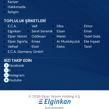
Kariyer
Hakkımızda
İletişim
TOPLULUK ŞİRKETLERİ
E.C.A.
Valf
Elba
Elmor
Elginkan
Serel Seramik
Elsan
Emar
Elper Yatırım
Odöksan
Matel
Tezel Gıda
Elper Sigorta
Emas
Ar Muslukçuluk
Eke İnşaat
Valfsel
Elsel
Eleks
Tarel
E.C.A. Germany GmbH
BİZİ TAKİP EDİN
Facebook
X
Instagram
Youtube
© 2026 Elper Yatırım Holding A.Ş.
kuruluşudur