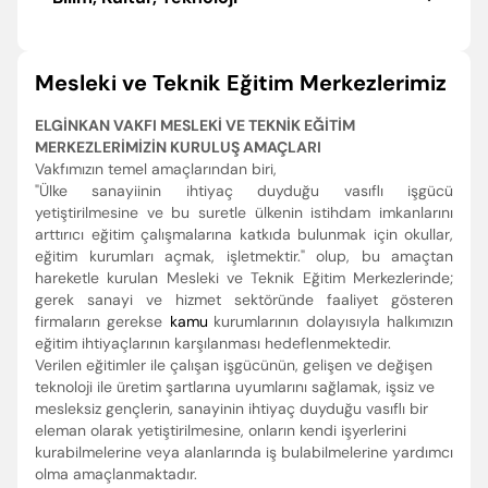
Mesleki ve Teknik Eğitim Merkezlerimiz
ELGİNKAN VAKFI MESLEKİ VE TEKNİK EĞİTİM
MERKEZLERİMİZİN KURULUŞ AMAÇLARI
Vakfımızın temel amaçlarından biri,
"Ülke sanayiinin ihtiyaç duyduğu vasıflı işgücü
yetiştirilmesine ve bu suretle ülkenin istihdam imkanlarını
arttırıcı eğitim çalışmalarına katkıda bulunmak için okullar,
eğitim kurumları açmak, işletmektir." olup, bu amaçtan
hareketle kurulan Mesleki ve Teknik Eğitim Merkezlerinde;
gerek sanayi ve hizmet sektöründe faaliyet gösteren
firmaların gerekse
kamu
kurumlarının dolayısıyla halkımızın
eğitim ihtiyaçlarının karşılanması hedeflenmektedir.
Verilen eğitimler ile çalışan işgücünün, gelişen ve değişen
teknoloji ile üretim şartlarına uyumlarını sağlamak, işsiz ve
mesleksiz gençlerin, sanayinin ihtiyaç duyduğu vasıflı bir
eleman olarak yetiştirilmesine, onların kendi işyerlerini
kurabilmelerine veya alanlarında iş bulabilmelerine yardımcı
olma amaçlanmaktadır.