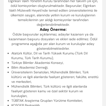
Elginkan Vakfı Yönetim Kurulu tarafından her takvim yılı için,
ödül komisyonları oluşturulmaktadır. Başvurular; Elginkan
Vakfı Mütevelli Heyeti'nde temsil edilen üniversitelerimiz ile
ülkemizin saygın, alanında yetkin kurum ve kuruluşlarının
temsilcilerinin yer aldığı komisyonlar tarafından
değerlendirilmektedir.
Aday Önerme:
Ödüle başvurular açıklanmaz, adaylar kazansın ya da
kazanmasın başvuru dosyaları ve ekleri iade edilmez. Ödül
programına aşağıda yer alan kurum ve kuruluşlar aday
gösterebilmektedirler.
Atatürk Kültür, Dil ve Tarih Yüksek Kurumu (Türk Dil
Kurumu, Türk Tarih Kurumu),
Türkiye Bilimler Akademisi Konseyi,
Bilim Akademisi Derneği,
Üniversitelerin Senatoları, Mühendislik Bilimleri, Türk
kültürü ve ilgili alanlarda faaliyet gösteren; fakülte, enstitü
ve merkezleri,
Mühendislik Bilimleri, Türk kültürü ve ilgili alanlarda
faaliyet gösteren kamu ve özel sektör kurum ve
kuruluşları,
TÜBİTAK Araştırma Grupları Yürütme Komiteleri,
KOSGEB Başkanlığı,