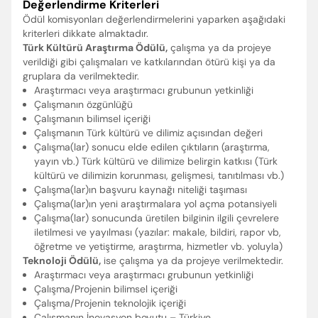
Değerlendirme Kriterleri
Ödül komisyonları değerlendirmelerini yaparken aşağıdaki
kriterleri dikkate almaktadır.
Türk Kültürü Araştırma Ödülü,
çalışma ya da projeye
verildiği gibi çalışmaları ve katkılarından ötürü kişi ya da
gruplara da verilmektedir.
Araştırmacı veya araştırmacı grubunun yetkinliği
Çalışmanın özgünlüğü
Çalışmanın bilimsel içeriği
Çalışmanın Türk kültürü ve dilimiz açısından değeri
Çalışma(lar) sonucu elde edilen çıktıların (araştırma,
yayın vb.) Türk kültürü ve dilimize belirgin katkısı (Türk
kültürü ve dilimizin korunması, gelişmesi, tanıtılması vb.)
Çalışma(lar)ın başvuru kaynağı niteliği taşıması
Çalışma(lar)ın yeni araştırmalara yol açma potansiyeli
Çalışma(lar) sonucunda üretilen bilginin ilgili çevrelere
iletilmesi ve yayılması (yazılar: makale, bildiri, rapor vb,
öğretme ve yetiştirme, araştırma, hizmetler vb. yoluyla)
Teknoloji Ödülü,
ise çalışma ya da projeye verilmektedir.
Araştırmacı veya araştırmacı grubunun yetkinliği
Çalışma/Projenin bilimsel içeriği
Çalışma/Projenin teknolojik içeriği
Çalışmanın İnovasyon boyutu – Türkiye