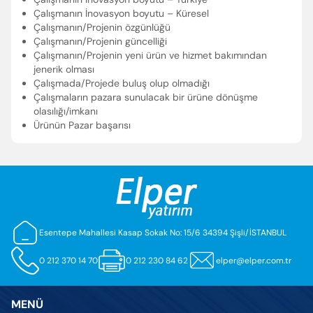
Çalışmanın İnovasyon boyutu – Küresel
Çalışmanın/Projenin özgünlüğü
Çalışmanın/Projenin güncelliği
Çalışmanın/Projenin yeni ürün ve hizmet bakımından
jenerik olması
Çalışmada/Projede buluş olup olmadığı
Çalışmaların pazara sunulacak bir ürüne dönüşme
olasılığı/imkanı
Ürünün Pazar başarısı
Esentepe Mahallesi Kasap Sokak No: 15/6 34394 Şişli/İSTANBUL
0 212 370 14 70
0 212 230 84 62
elper@elper.com.tr
MENÜ