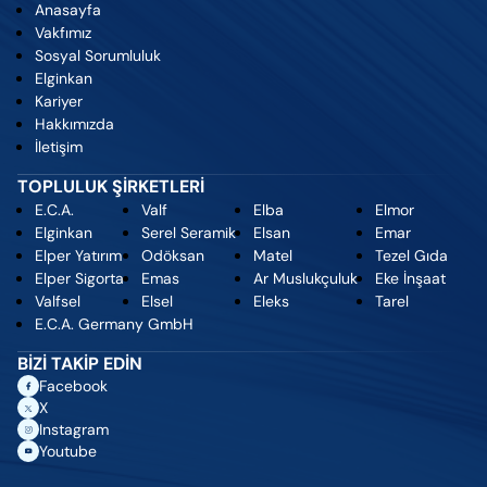
Anasayfa
Vakfımız
Sosyal Sorumluluk
Elginkan
Kariyer
Hakkımızda
İletişim
TOPLULUK ŞİRKETLERİ
E.C.A.
Valf
Elba
Elmor
Elginkan
Serel Seramik
Elsan
Emar
Elper Yatırım
Odöksan
Matel
Tezel Gıda
Elper Sigorta
Emas
Ar Muslukçuluk
Eke İnşaat
Valfsel
Elsel
Eleks
Tarel
E.C.A. Germany GmbH
BİZİ TAKİP EDİN
Facebook
X
Instagram
Youtube